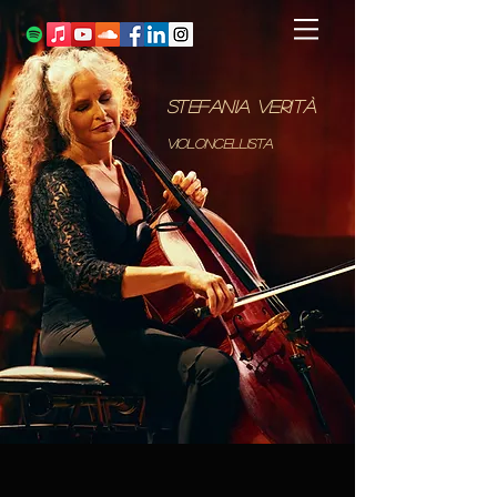
S
tefania
V
erità
violoncellista