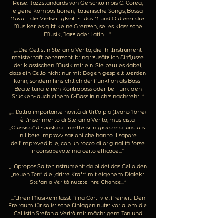
Reise: Jazzstandards von Gerschwin bis C. Corea,
eigene Kompositionen, italienische Songs, Bossa
Nova ... die Vielseitigkeit ist das A und O dieser drei
Musiker, es gibt keine Grenzen, sei es klassische
Musik, Jazz oder Latin ... "
„...Die Cellistin Stefania Verità, die ihr Instrument
meisterhaft beherrscht, bringt zusätzlich Einflüsse
der klassischen Musik mit ein. Sie bewies dabei,
dass ein Cello nicht nur mit Bogen gespielt werden
kann, sondern hinsichtlich der Funktion als Bass-
Begleitung einen Kontrabass oder-bei funkigen
Stücken- auch einem E-Bass in nichts nachsteht...“
„... L’altra importante novità di Urt’o pia (Ivano Torre)
è l’inserimento di Stefania Verità, musicista
„Classica“ disposta a rimettersi in gioco e a lanciarsi
in libere improvvisazioni che hanno il sapore
dell’imprevedibile, con un tocco di originalità forse
inconsapevole ma certo efficace...“
„...Apropos Saiteninstrument: da bildet das Cello den
„neuen Ton“ die „dritte Kraft“ mit eigenem Dialekt.
Stefania Verità nutzte ihre Chance...“
...“Ihren Musikern lässt Nina Corti viel Freiheit. Den
Freiraum für solistische Einlagen nutzt vor allem die
Cellistin Stefania Verità mit mächtigem Ton und