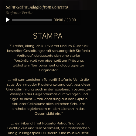
Saint-Saëns, Adagio from Concerto
Stefania Verita
00:00
/
00:00
STAMPA
..Zu reifer, klanglich kultivierter und im Ausdruck
beseelter Gestaltungskraft schwang sich Stefania
Verita auf: da äusserte sich eine starke
Persönlichkeit von eigenwilliger Prägung,
lebhaftem Temperament und couragierter
Originalität.
„.. mit samtweichem Ton griff Stefania Verità die
stille Wehmut der Klavieranleitung auf, liess diese
Grundstimmung auch in den spielerisch bewegten
Passagen der Gegenthemas durchklingen und
fügte so diese Gratwanderung auf den Gipfeln
virtuoser Cellokunst alles irdischen Schwere
enthoben gleichsam milden Lächeln in das
Gesamtbild ein..“
„... ein Abend [mit Roberto Petroli Trio] voller
Leichtigkeit und Temperament, mit fantastischen
und gut eingespielt Musikern. Eine musikalische