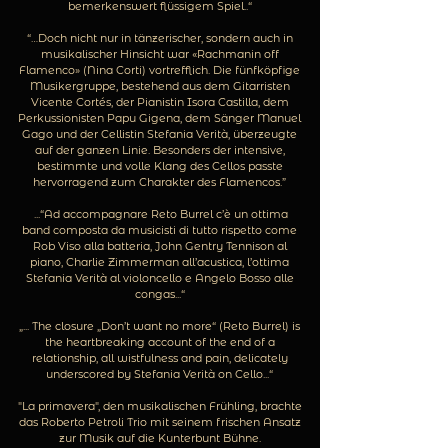
bemerkenswert flüssigem Spiel..“
“…Doch nicht nur in tänzerischer, sondern auch in
musikalischer Hinsicht war «Rachmanin off
Flamenco» (Nina Corti) vortrefflich. Die fünfköpfige
Musikergruppe, bestehend aus dem Gitarristen
Vicente Cortés, der Pianistin Isora Castilla, dem
Perkussionisten Papu Gigena, dem Sänger Manuel
Gago und der Cellistin Stefania Verità, überzeugte
auf der ganzen Linie. Besonders der intensive,
bestimmte und volle Klang des Cellos passte
hervorragend zum Charakter des Flamencos.”
...“Ad accompagnare Reto Burrel c’è un ottima
band composta da musicisti di tutto rispetto come
Rob Viso alla batteria, John Gentry Tennison al
piano, Charlie Zimmerman all’acustica, l’ottima
Stefania Verità al violoncello e Angelo Bosso alle
congas...“
„... The closure „Don’t want no more“ (Reto Burrel) is
the heartbreaking account of the end of a
relationship, all wistfulness and pain, delicately
underscored by Stefania Verità on Cello...“
"La primavera", den musikalischen Frühling, brachte
das Roberto Petroli Trio mit seinem frischen Ansatz
zur Musik auf die Kunterbunt Bühne.